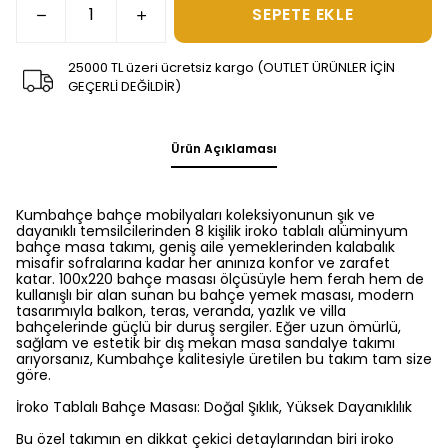
SEPETE EKLE
25000 TL üzeri ücretsiz kargo (OUTLET ÜRÜNLER İÇİN
GEÇERLİ DEĞİLDİR)
Ürün Açıklaması
Kumbahçe bahçe mobilyaları koleksiyonunun şık ve
dayanıklı temsilcilerinden 8 kişilik iroko tablalı alüminyum
bahçe masa takımı, geniş aile yemeklerinden kalabalık
misafir sofralarına kadar her anınıza konfor ve zarafet
katar. 100x220 bahçe masası ölçüsüyle hem ferah hem de
kullanışlı bir alan sunan bu bahçe yemek masası, modern
tasarımıyla balkon, teras, veranda, yazlık ve villa
bahçelerinde güçlü bir duruş sergiler. Eğer uzun ömürlü,
sağlam ve estetik bir dış mekan masa sandalye takımı
arıyorsanız, Kumbahçe kalitesiyle üretilen bu takım tam size
göre.
İroko Tablalı Bahçe Masası: Doğal Şıklık, Yüksek Dayanıklılık
Bu özel takımın en dikkat çekici detaylarından biri iroko