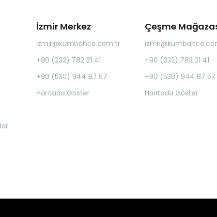
İzmir Merkez
Çeşme Mağazas
izmir@kumbahce.com.tr
izmir@kumbahce.com
+90 (232) 782 21 41
+90 (232) 782 21 41
+90 (530) 944 87 57
+90 (530) 944 87 57
Haritada Göster
Haritada Göster
lar