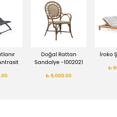
tlanır
Doğal Rattan
İroko 
ntrasit
Sandalye -1002021
₺ 6
.00
₺ 9,000.00