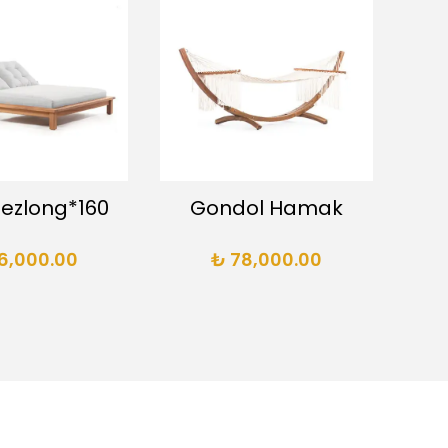
Şezlong*160
Gondol Hamak
Do
6,000.00
₺ 78,000.00