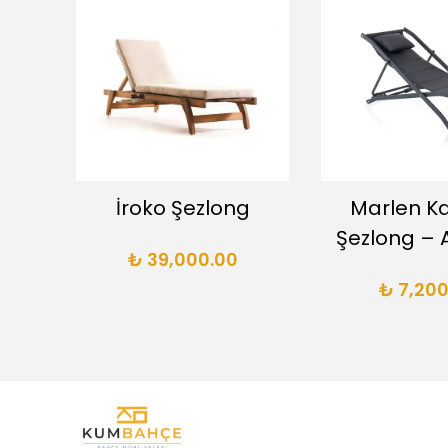
iyah
İroko Şezlong
Marlen Ka
Şezlong – A
₺ 39,000.00
₺ 7,200