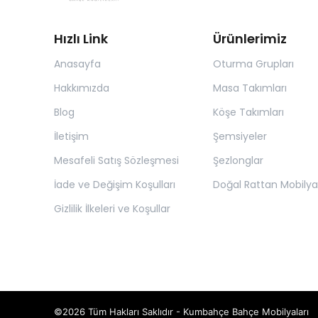
Hızlı Link
Ürünlerimiz
Anasayfa
Oturma Grupları
Hakkımızda
Masa Takımları
Blog
Köşe Takımları
İletişim
Şemsiyeler
Mesafeli Satış Sözleşmesi
Şezlonglar
İade ve Değişim Koşulları
Doğal Rattan Mobilya
Gizlilik İlkeleri ve Koşullar
©2026 Tüm Hakları Saklıdır - Kumbahçe Bahçe Mobilyaları