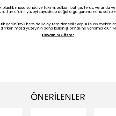
lik plastik masa sandalye takımı
, balkon, bahçe, teras, veranda ve 
, rattan efektli yüzeyi sayesinde doğal örgü görünümüne sahip m
tik görünümü hem de kolay temizlenebilir yapısı ile dış mekânla
ırırken masa yüzeyinin daha kullanışlı olmasına yardımcı olur. M
Devamını Göster
ÖNERİLENLER