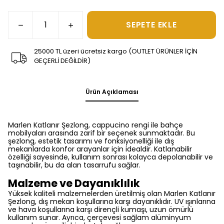
SEPETE EKLE
25000 TL üzeri ücretsiz kargo (OUTLET ÜRÜNLER İÇİN
GEÇERLİ DEĞİLDİR)
Ürün Açıklaması
Marlen Katlanır Şezlong, cappucino rengi ile bahçe
mobilyaları arasında zarif bir seçenek sunmaktadır. Bu
şezlong, estetik tasarımı ve fonksiyonelliği ile dış
mekanlarda konfor arayanlar için idealdir. Katlanabilir
özelliği sayesinde, kullanım sonrası kolayca depolanabilir ve
taşınabilir, bu da alan tasarrufu sağlar.
Malzeme ve Dayanıklılık
Yüksek kaliteli malzemelerden üretilmiş olan Marlen Katlanır
Şezlong, dış mekan koşullarına karşı dayanıklıdır. UV ışınlarına
ve hava koşullarına karşı dirençli kumaşı, uzun ömürlü
kullanım sunar. Ayrıca, çerçevesi sağlam alüminyum