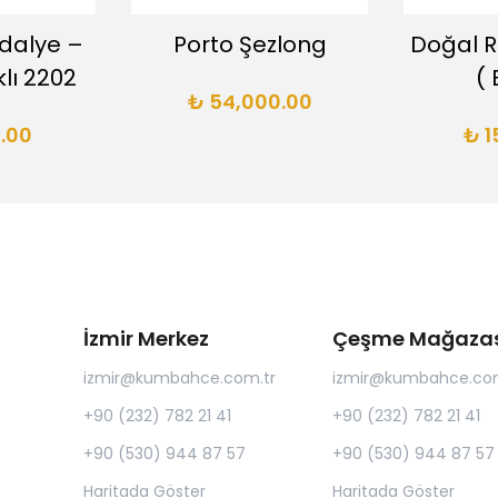
dalye –
Porto Şezlong
Doğal R
lı 2202
( 
₺ 54,000.00
.00
₺ 1
İzmir Merkez
Çeşme Mağazas
izmir@kumbahce.com.tr
izmir@kumbahce.com
+90 (232) 782 21 41
+90 (232) 782 21 41
+90 (530) 944 87 57
+90 (530) 944 87 57
Haritada Göster
Haritada Göster