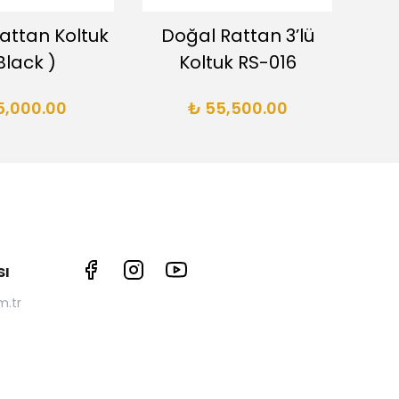
attan Koltuk
Doğal Rattan 3’lü
Do
Black )
Koltuk RS-016
5,000.00
₺ 55,500.00
ı
.tr