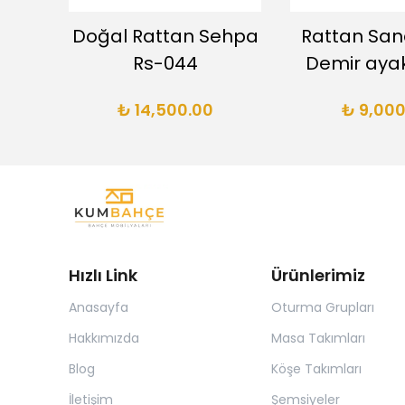
’lü
Doğal Rattan Sehpa
Rattan San
Rs-044
Demir ayak
₺ 14,500.00
₺ 9,000
Hızlı Link
Ürünlerimiz
Anasayfa
Oturma Grupları
Hakkımızda
Masa Takımları
Blog
Köşe Takımları
İletişim
Şemsiyeler