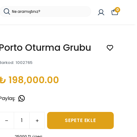
0
Porto Oturma Grubu
Barkod
:
1002765
₺ 198,000.00
Paylaş
:
SEPETE EKLE
25000 TL üzeri