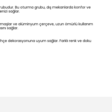
grubudur. Bu oturma grubu, dış mekanlarda konfor ve
nizi sağlar.
li kumaşlar ve alüminyum çerçeve, uzun ömürlü kullanım
ını sağlar.
 bahçe dekorasyonuna uyum sağlar. Farklı renk ve doku