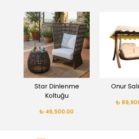
uk –
Star Dinlenme
Onur Sal
Koltuğu
₺ 89,90
₺ 49,500.00