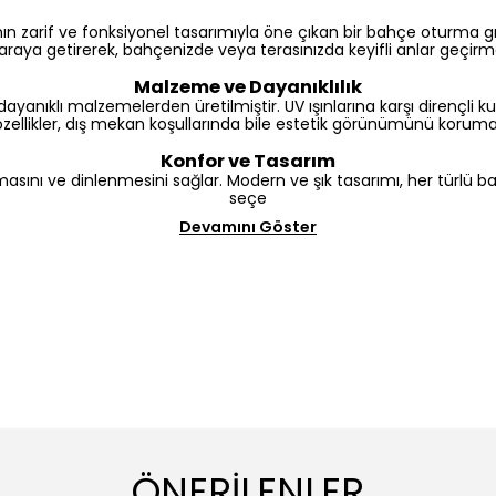
 zarif ve fonksiyonel tasarımıyla öne çıkan bir bahçe oturma 
r araya getirerek, bahçenizde veya terasınızda keyifli anlar geçirme
Malzeme ve Dayanıklılık
 dayanıklı malzemelerden üretilmiştir. UV ışınlarına karşı direnç
özellikler, dış mekan koşullarında bile estetik görünümünü korumas
Konfor ve Tasarım
masını ve dinlenmesini sağlar. Modern ve şık tasarımı, her türlü
seçe
Devamını Göster
ÖNERİLENLER