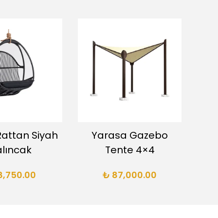
attan Siyah
Yarasa Gazebo
Sop
lıncak
Tente 4×4
8,750.00
₺ 87,000.00