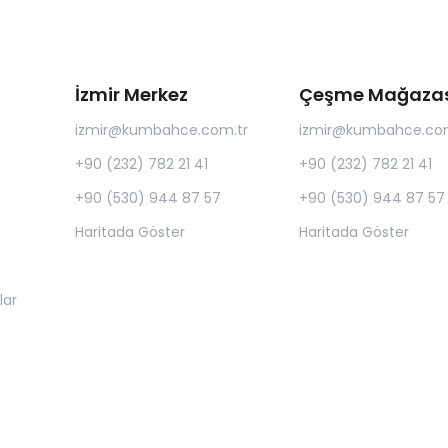
İzmir Merkez
Çeşme Mağazas
izmir@kumbahce.com.tr
izmir@kumbahce.com
+90 (232) 782 21 41
+90 (232) 782 21 41
+90 (530) 944 87 57
+90 (530) 944 87 57
Haritada Göster
Haritada Göster
lar