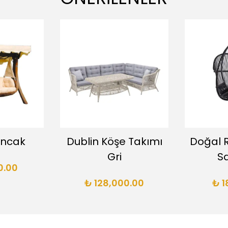
ıncak
Dublin Köşe Takımı
Doğal R
Gri
Sa
0.00
₺ 128,000.00
₺ 1