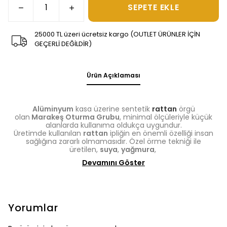
SEPETE EKLE
25000 TL üzeri ücretsiz kargo (OUTLET ÜRÜNLER İÇİN
GEÇERLİ DEĞİLDİR)
Ürün Açıklaması
Alüminyum
kasa üzerine sentetik
rattan
örgü
olan
Marakeş Oturma Grubu
, minimal ölçüleriyle küçük
alanlarda kullanıma oldukça uygundur.
Üretimde kullanılan
rattan
ipliğin en önemli özelliği insan
sağlığına zararlı olmamasıdır. Özel örme tekniği ile
üretilen,
suya
,
yağmura
,
Devamını Göster
Yorumlar