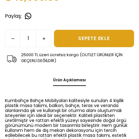
Paylaş
:
SEPETE EKLE
25000 TL üzeri ücretsiz kargo (OUTLET ÜRÜNLER İÇİN
GEÇERLİ DEĞİLDİR)
Ürün Açıklaması
Kumbahçe Bahçe Mobilyaları kalitesiyle sunulan
4 kişilik
plastik masa takımı
, balkon, bahçe, teras ve veranda
alanlarında şık ve kullanışlı bir oturma alanı oluşturmak
isteyenler için ideal bir seçenektir.
Kaliteli plastikten
üretilmiştir
ve rattan efektli yüzeyi sayesinde doğal örgü
görünümünü modern bir tasarımla birleştirir. Hem günlük
kullanım hem de dış mekan dekorasyonu için tercih
edilebilecek bu
rattan efektli plastik masa takımı
, estetik