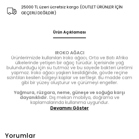
25000 TL üzeri ücretsiz kargo (OUTLET ÜRÜNLER İÇİN
GEÇERLİ DEĞİLDİR)
Ürün Açıklaması
IROKO AĞACI
Ürünlerimizde kullanılan Iroko ağacı, Orta ve Batı Afrika
ülkelerinde yetişen bir ağaç türüdür. İçerisinde yağ
bulundurduğu için su tutmaz ve bu sayede bakteri üretimi
yapmaz. Iroko ağacı yaşken kesildiğinde, gövde reçine
sızıntıları kesilen bölgeyi kaplar ve sertleşir. Bu madde cam
gibi bir yüzey oluşturur ve çürümeyi engeller.
Yağmura, rüzgara, neme, güneşe ve soğuğa karşı
dayanıklıdır.
Dış mekan mobilya, doğrama ve
kaplamalarında kullanıma uygundur.
Devamını Göster
Yorumlar