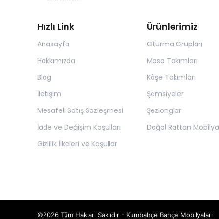
Hızlı Link
Ürünlerimiz
Anasayfa
Oturma Grupları
Hakkımızda
Masa Takımları
Blog
Köşe Takımları
İletişim
Şemsiyeler
Mesafeli Satış Sözleşmesi
Şezlonglar
İade ve Değişim Koşulları
Doğal Rattan Mobilya
Gizlilik İlkeleri ve Koşullar
©2026 Tüm Hakları Saklıdır - Kumbahçe Bahçe Mobilyaları