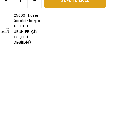
SEPETE EKLE
25000 TL üzeri
ücretsiz kargo
(OUTLET
ÜRÜNLER İÇİN
GEÇERLİ
DEĞİLDİR)