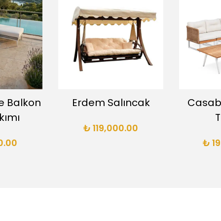
e Balkon
Erdem Salıncak
Casab
kımı
T
₺ 119,000.00
0.00
₺ 1