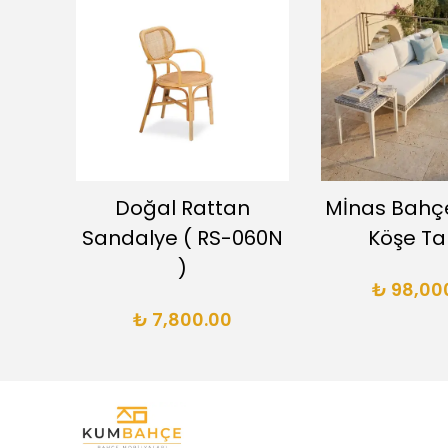
’lü
Doğal Rattan
Mİnas Bahç
6
Sandalye ( RS-060N
Köşe Ta
)
₺ 98,00
₺ 7,800.00