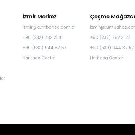
İzmir Merkez
Çeşme Mağazas
izmir@kumbahce.com.tr
izmir@kumbahce.com
+90 (232) 782 21 41
+90 (232) 782 21 41
+90 (530) 944 87 57
+90 (530) 944 87 57
Haritada Göster
Haritada Göster
lar