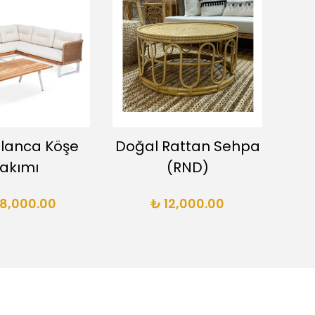
lanca Köşe
Doğal Rattan Sehpa
Doğ
akımı
(RND)
98,000.00
₺ 12,000.00